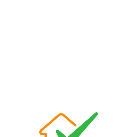
Loa
din
g...