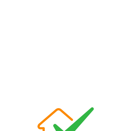
Loa
din
g...