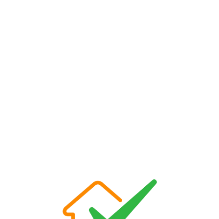
Loa
din
g...