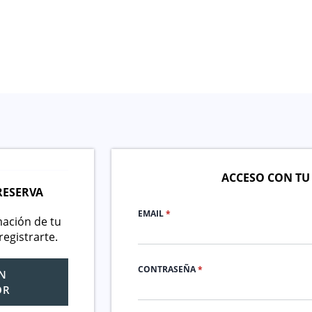
ACCESO CON TU
RESERVA
EMAIL
*
mación de tu
registrarte.
CONTRASEÑA
*
N
OR