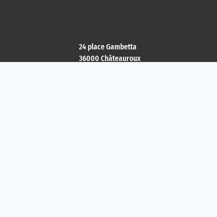
24 place Gambetta
36000 Châteauroux
contact@checkinday.fr
08h00 - 12h00
13h30 - 20h30