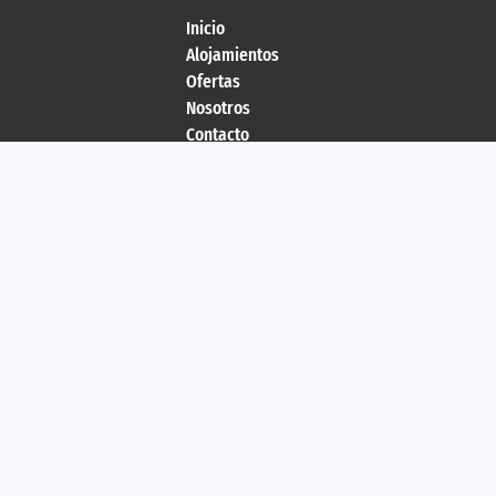
Inicio
Alojamientos
Ofertas
Nosotros
Contacto
Propietarios
Software de alquiler vacacional Avantio