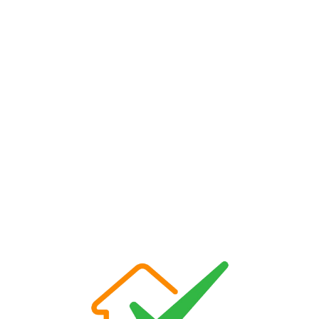
Loa
din
g...