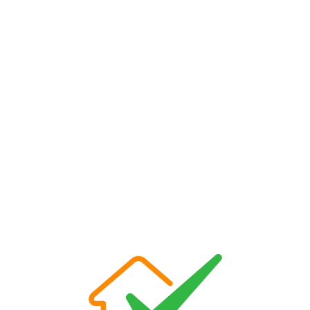
Loa
din
g...