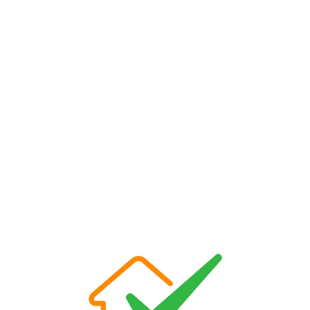
Loa
din
g...