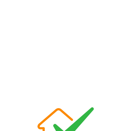
Loa
din
g...