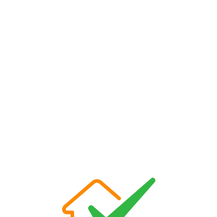
Loa
din
g...