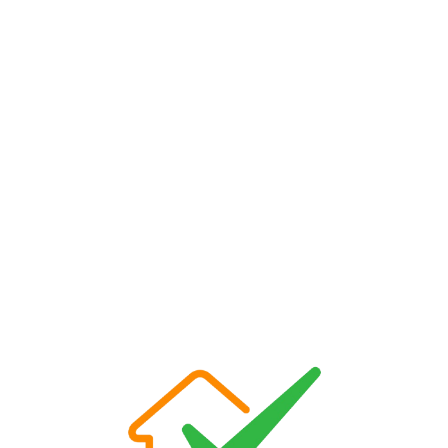
Loa
din
g...