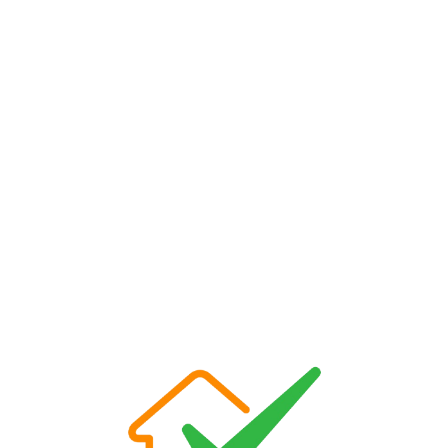
Loa
din
g...